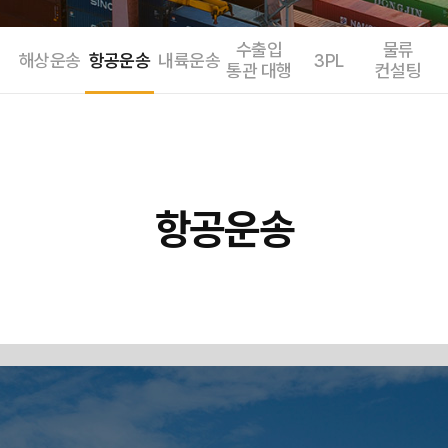
수출입
물류
해상운송
항공운송
내륙운송
3PL
통관 대행
컨설팅
항공운송