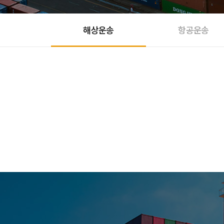
해상운송
항공운송