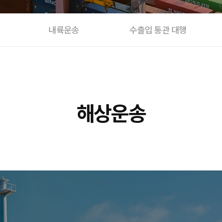
내륙운송
수출입 통관 대행
해상운송